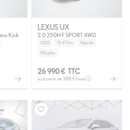
LEXUS UX
ano Kick
2.0 250H F SPORT 4WD
2020
72 471 km
Hybride
136 g/km
26 990 €
TTC
ou à partir de
388 €
/mois