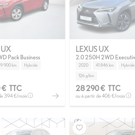
 UX
LEXUS UX
D Pack Business
2.0 250H 2WD Executi
9 900 km
Hybride
2020
41 846 km
Hybride
126 g/km
 €
TTC
28 290 €
TTC
 de
394 €
/mois
ou à partir de
406 €
/mois