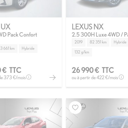
 UX
LEXUS NX
D Pack Confort
2.5 300H Luxe 4WD / P
2019
82 351 km
Hybride
3 661 km
Hybride
132 g/km
 €
TTC
26 990 €
TTC
 de
373 €
/mois
ou à partir de
422 €
/mois