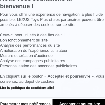
bienvenue !
Axeptio consent
Pour vous offrir une expérience de navigation la plus fluide
possible, LEXUS Toys Plus et ses partenaires peuvent être
Réinitialiser
amenés à déposer des cookies sur ce site.
s en stock correspondent à votre recherche
Ceux-ci sont utilisés à des fins de :
Bon fonctionnement du site
Analyse des performances du site
Amélioration de l'expérience utilisateur
Mesure et création d'audience
Analyse des campagnes publicitaires
Personnalisation des annonces publicitaires
En cliquant sur le bouton
« Accepter et poursuivre »
, vous
consentez au dépôt de cookies.
Lire la politique de confidentialité
Plateforme de Gestion du Consentement : Personnalisez vos Options
Paramétrer mes préférences
Accepter et poursuivre