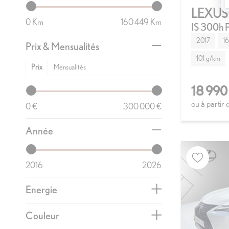
LEXUS 
0
160 449
IS 300h P
2017
1
Prix & Mensualités
101 g/km
Prix
Mensualités
18 990
ou à partir
0
300 000
Année
2016
2026
Energie
Couleur