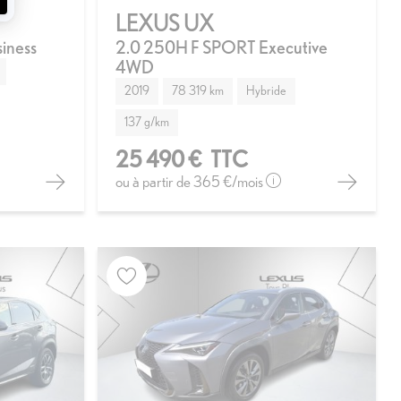
LEXUS UX
iness
2.0 250H F SPORT Executive
4WD
2019
78 319 km
Hybride
137 g/km
25 490 €
TTC
ou à partir de
365 €
/mois