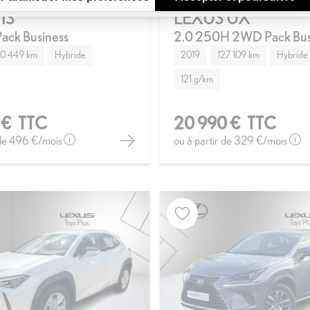
IS
LEXUS UX
ack Business
2.0 250H 2WD Pack Bus
60 449 km
Hybride
2019
127 109 km
Hybride
121 g/km
 €
TTC
20 990 €
TTC
 de
496 €
/mois
ou à partir de
329 €
/mois