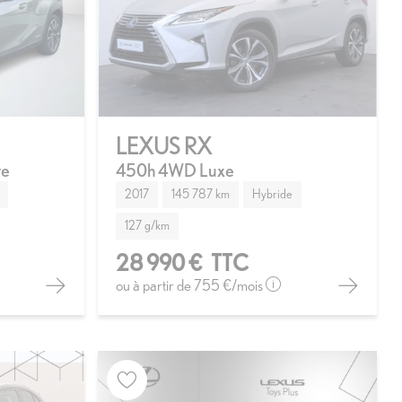
LEXUS RX
ve
450h 4WD Luxe
2017
145 787 km
Hybride
127 g/km
28 990 €
TTC
ou à partir de
755 €
/mois