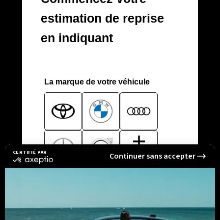
CERTIFIÉ PAR
Continuer sans accepter
certifié
par
Axeptio
-
En
savoir
plus
sur