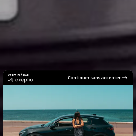
CERTIFIÉ PAR
Continuer sans accepter
certifié
par
Axeptio
-
En
savoir
plus
sur
Axeptio