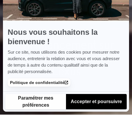
Nous vous souhaitons la
Accueil
Solutions De Financement
bienvenue !
Un financement sur
Sur ce site, nous utilisons des cookies pour mesurer notre
mesure pour votre
audience, entretenir la relation avec vous et vous adresser
de temps à autre du contenu qualitatif ainsi que de la
Lexus
publicité personnalisée.
Location ou financement, votre clé pour entrer dans l’univers Lexus.
Politique de confidentialité
Paramétrer mes
Accepter et poursuivre
préférences
Plateforme de Gestion du Consentement : Personnalisez vos Options
Axeptio consent
Notre plateforme vous permet d'adapter et de gérer vos paramètres de confidenti