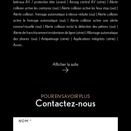
latéraux AV / protection tête (avant) | Airnag central AV (série) | Alerte
collision active les ceintures (oui) | Alerte collision active les feux stop (oui) |
Alerte collision : freinage automatique à vitesse réduite (oui) | Alerte collision
active le freinage automatique (oui) | Alerte collision active une alerte
sonore/visuelle (oui) | Alerte collision inclut la détection des piétons (oui) |
Alerte de franchissement involontaire de ligne (série) | Allumage automatique
des phares (oui) | Antipatinage (série) | Applications intégrées (série) |
Assist…
Afficher la suite
POUR EN SAVOIR PLUS
Contactez-nous
NOM *