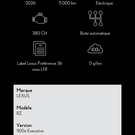
2026
5 000 km
Electrique
380 CH
Boite automatique
Label Lexus Préférence 36
0 g/km
mois LFR
Marque
LEXUS
Modèle
RZ
Version
500e Executive