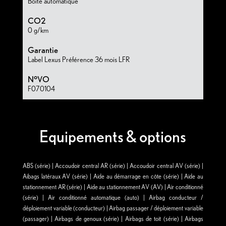
Boite automatique
CO2
0 g/km
Garantie
Label Lexus Préférence 36 mois LFR
N°VO
F070104
Equipements & options
ABS (série) | Accoudoir central AR (série) | Accoudoir central AV (série) |
Aibags latéraux AV (série) | Aide au démarrage en côte (série) | Aide au
stationnement AR (série) | Aide au stationnement AV (AV) | Air conditionné
(série) | Air conditionné automatique (auto) | Airbag conducteur /
déploiement variable (conducteur) | Airbag passager / déploiement variable
(passager) | Airbags de genoux (série) | Airbags de toit (série) | Airbags