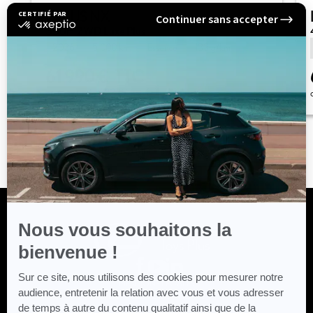
CERTIFIÉ PAR
LEXUS NX
Continuer sans accepter
certifié
350H 2WD Luxe Plus
par
Axeptio
2026
5 000 km
Essence
133 g/km
-
En
61 990 €
TTC
savoir
plus
ou à partir de
623 €
/mois
sur
Axeptio
Tous nos modèles d'occasion
Nous vous souhaitons la
bienvenue !
Sur ce site, nous utilisons des cookies pour mesurer notre
MENTIONS LÉGALES
audience, entretenir la relation avec vous et vous adresser
DONNÉES PERSONNELLES
de temps à autre du contenu qualitatif ainsi que de la
PLAN DU SITE