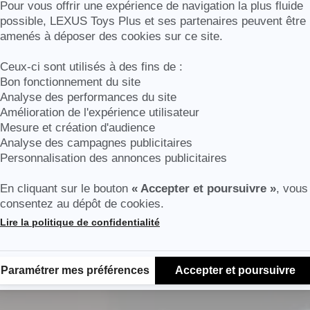
Axeptio consent
Pour vous offrir une expérience de navigation la plus fluide
possible, LEXUS Toys Plus et ses partenaires peuvent être
amenés à déposer des cookies sur ce site.
an
Ceux-ci sont utilisés à des fins de :
Bon fonctionnement du site
Analyse des performances du site
Amélioration de l'expérience utilisateur
Mesure et création d'audience
Analyse des campagnes publicitaires
Personnalisation des annonces publicitaires
En cliquant sur le bouton
« Accepter et poursuivre »
, vous
consentez au dépôt de cookies.
Lire la politique de confidentialité
Plateforme de Gestion du Consentement : Personnalisez vos Options
Paramétrer mes préférences
Accepter et poursuivre