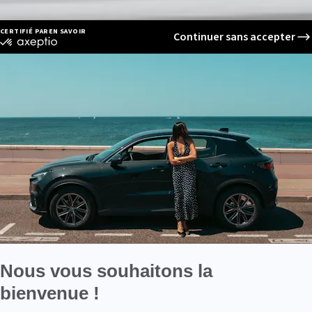
CERTIFIÉ PAR
EN SAVOIR PLUS SUR
Continuer sans accepter
certifié
par
Axeptio
-
En
savoir
plus
sur
Axeptio
Nous vous souhaitons la
bienvenue !