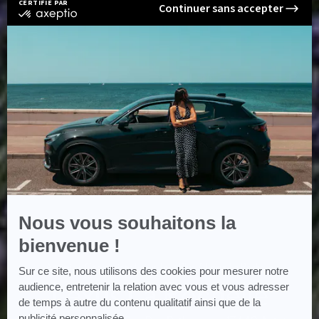
CERTIFIÉ PAR
Continuer sans accepter
certifié
par
Axeptio
-
En
savoir
plus
sur
Axeptio
Nous vous souhaitons la
bienvenue !
Accueil
Concessions Lexus Toys Plus
Lexus La Rochelle
Sur ce site, nous utilisons des cookies pour mesurer notre
Lexus La Rochelle
audience, entretenir la relation avec vous et vous adresser
de temps à autre du contenu qualitatif ainsi que de la
publicité personnalisée.