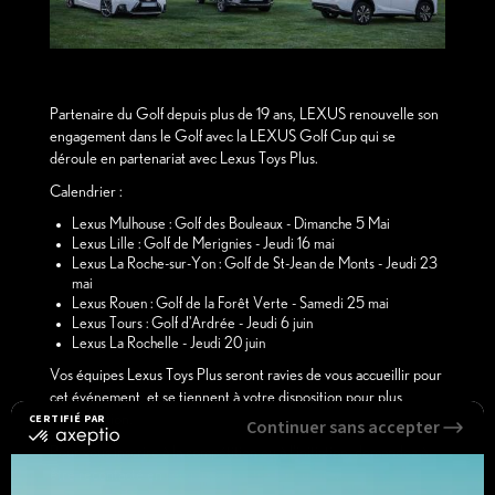
Partenaire du Golf depuis plus de 19 ans, LEXUS renouvelle son
engagement dans le Golf avec la LEXUS Golf Cup qui se
déroule en partenariat avec Lexus Toys Plus.
Calendrier :
Lexus Mulhouse : Golf des Bouleaux - Dimanche 5 Mai
Lexus Lille : Golf de Merignies - Jeudi 16 mai
Lexus La Roche-sur-Yon : Golf de St-Jean de Monts - Jeudi 23
mai
Lexus Rouen : Golf de la Forêt Verte - Samedi 25 mai
Lexus Tours : Golf d'Ardrée - Jeudi 6 juin
Lexus La Rochelle - Jeudi 20 juin
Vos équipes Lexus Toys Plus seront ravies de vous accueillir pour
cet événement, et se tiennent à votre disposition pour plus
CERTIFIÉ PAR
d'information.
Continuer sans accepter
certifié
par
Pour vous inscrire à la compétition ou à l'initiation, demandez à
Axeptio
être recontacté en
remplissant notre formulaire
.
-