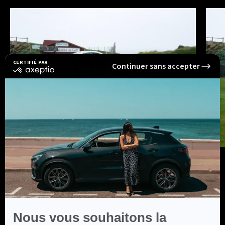
CERTIFIÉ PAR
Continuer sans accepter
certifié
par
Axeptio
-
En
savoir
plus
sur
Axeptio
Nous vous souhaitons la