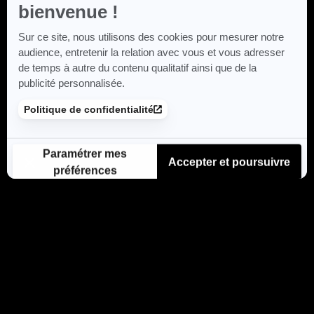
bienvenue !
Sur ce site, nous utilisons des cookies pour mesurer notre
audience, entretenir la relation avec vous et vous adresser
de temps à autre du contenu qualitatif ainsi que de la
publicité personnalisée.
Politique de confidentialité
Paramétrer mes
Accepter et poursuivre
préférences
Plateforme de Gestion du Consentement : Personnalisez vos Options
Axeptio consent
Notre plateforme vous permet d'adapter et de gérer vos paramètres de confidenti